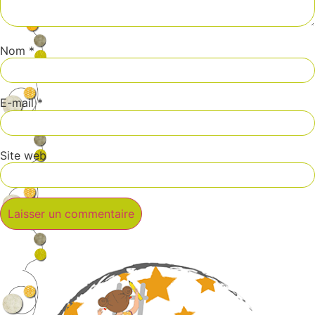
Nom
*
E-mail
*
Site web